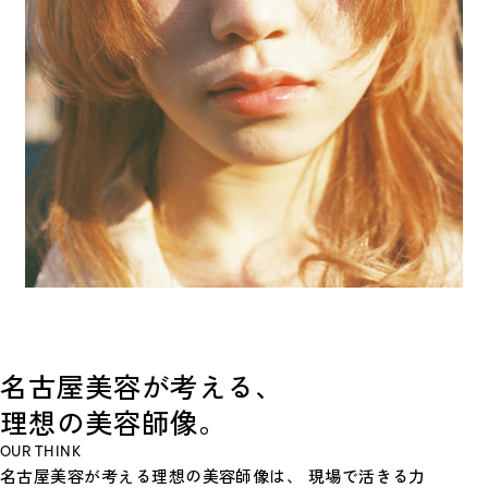
名
古
屋
美
容
が
考
え
る
、
理
想
の
美
容
師
像
。
OUR THINK
名古屋美容が考える理想の美容師像は、 現場で活きる力