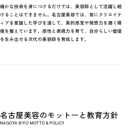
確かな技術を身につけるだけでは、美容師として活躍し続
けることはできません。名古屋美容では、常にクリエイテ
ィブを意識した学びを通して、美的感覚や発想力を磨く環
境を整えています。感性と表現力を育て、自分らしい価値
を生み出せる次代の美容師を育成します。
名
古
屋
美
容
の
モ
ッ
ト
ー
と
教
育
方
針
NAGOYA BIYO MOTTO & POLICY