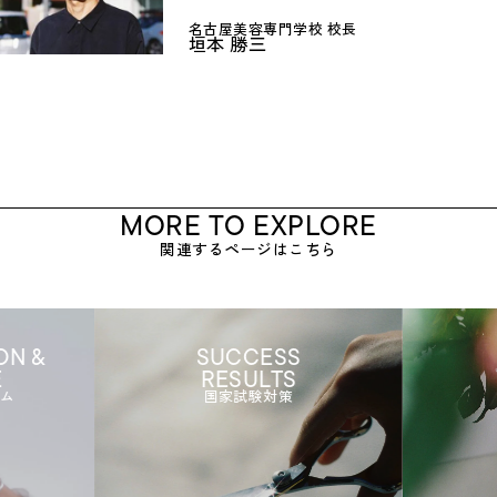
名古屋美容専門学校 校長
垣本 勝三
M
O
R
E
T
O
E
X
P
L
O
R
E
関連するページはこちら
ON &
SUCCESS
E
RESULTS
ム
国家試験対策