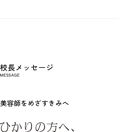
校
長
メ
ッ
セ
ー
ジ
MESSAGE
美容師をめざすきみへ