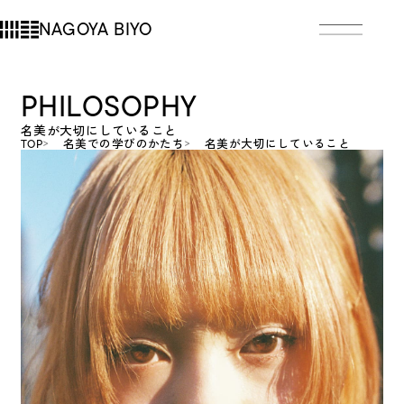
NAGOYA BIYO
P
H
I
L
O
S
O
P
H
Y
名美が大切にしていること
TOP
名美での学びのかたち
名美が大切にしていること