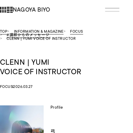
NAGOYA BIYO
TOP
INFORMATION & MAGAZINE
FOCUS
#講師からのメッセージ
CLENN | YUMI VOICE OF INSTRUCTOR
CLENN | YUMI
VOICE OF INSTRUCTOR
FOCUS
2026.03.27
Profile
弓